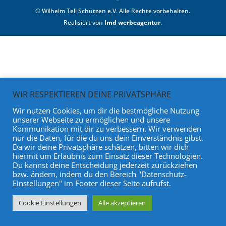
© Wilhelm Tell Schützen e.V. Alle Rechte vorbehalten.
Realisiert von
lmd werbeagentur
.
WIR RESPEKTIEREN DEINE PRIVATSPHÄRE
Wir nutzen Cookies, um dir die bestmögliche Nutzung
unserer Webseite zu ermöglichen und unsere
Kommunikation mit dir zu verbessern. Wir verwenden
nur die Daten, für die du uns dein Einverständnis gibst.
Da wir deine Privatsphäre schätzen, bitten wir dich
hiermit um Erlaubnis zum Einsatz dieser Technologien.
Du kannst deine Entscheidung jederzeit zurückziehen
bzw. ändern, indem du den Bereich "Datenschutz-
Einstellungen" im Footer dieser Seite aufrufst.
Cookie Einstellungen
Alle akzeptieren